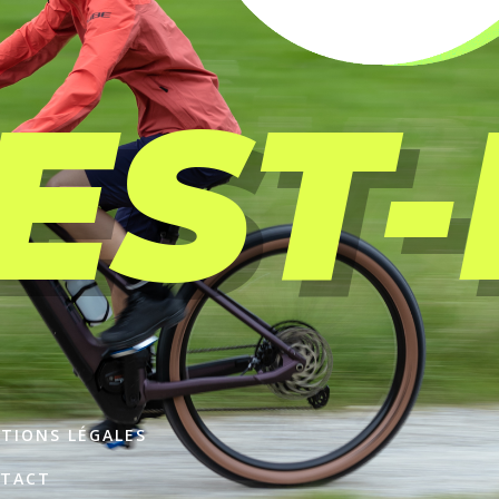
EST-
TIONS LÉGALES
TACT